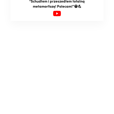
“Schudłem i przeszedłem totalną
metamorfozę! Polecam!”😁💪