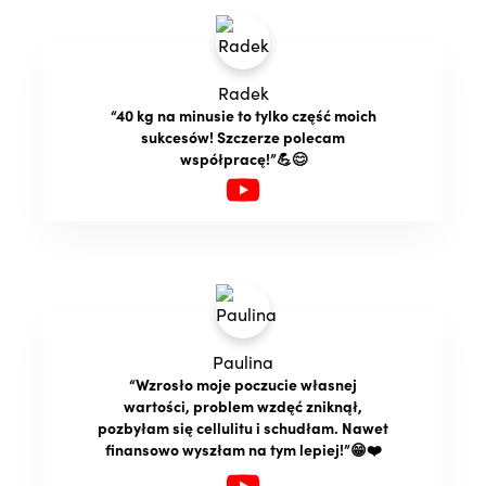
Radek
“40 kg na minusie to tylko część moich
sukcesów! Szczerze polecam
współpracę!”💪😊
Paulina
“Wzrosło moje poczucie własnej
wartości, problem wzdęć zniknął,
pozbyłam się cellulitu i schudłam. Nawet
finansowo wyszłam na tym lepiej!”😁❤️