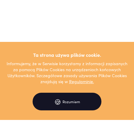
Ta strona używa plików cookie.
Informujemy, że w Serwisie korzystamy z informacji zapisanych
za pomocą Plików Cookies na urządzeniach końcowych
Użytkowników. Szczegółowe zasady używania Plików Cookies
znajdują się w
Regulaminie.
🍪
Rozumiem