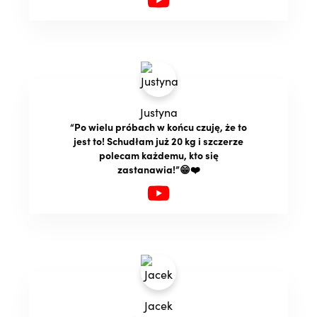
Justyna
“Po wielu próbach w końcu czuję, że to
jest to! Schudłam już 20 kg i szczerze
polecam każdemu, kto się
zastanawia!”😁❤️
Jacek