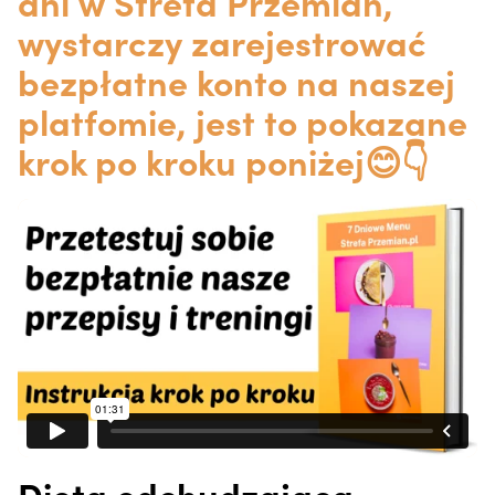
dni w Strefa Przemian,
wystarczy zarejestrować
bezpłatne konto na naszej
platfomie, jest to pokazane
krok po kroku poniżej😊👇
Dieta odchudzająca -