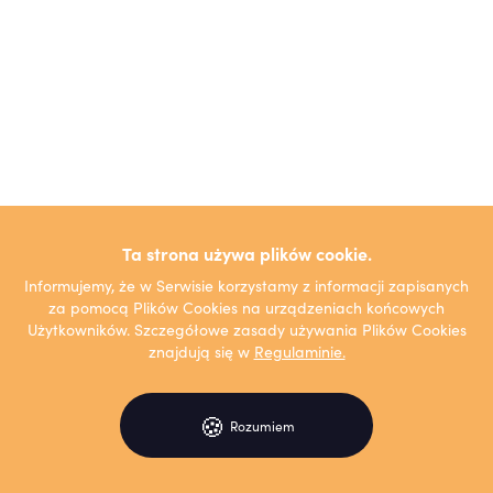
Ta strona używa plików cookie.
Informujemy, że w Serwisie korzystamy z informacji zapisanych
za pomocą Plików Cookies na urządzeniach końcowych
Użytkowników. Szczegółowe zasady używania Plików Cookies
znajdują się w
Regulaminie.
🍪
Rozumiem