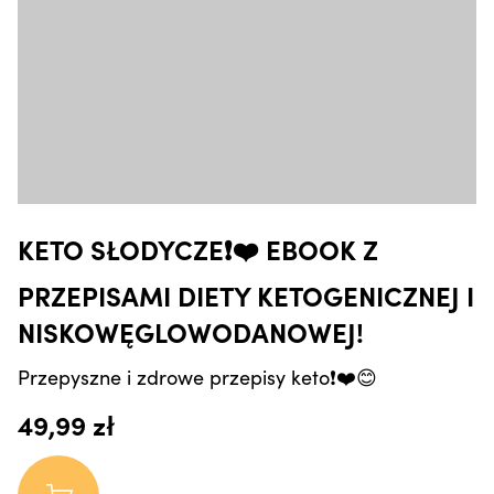
KETO SŁODYCZE❗️❤️ EBOOK Z
PRZEPISAMI DIETY KETOGENICZNEJ I
NISKOWĘGLOWODANOWEJ!
Przepyszne i zdrowe przepisy keto❗️❤️😊
49,99 zł