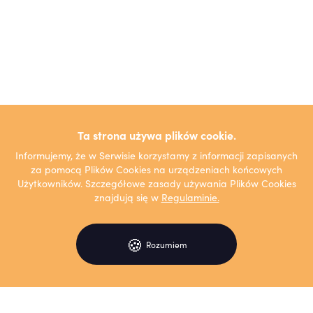
Ta strona używa plików cookie.
Informujemy, że w Serwisie korzystamy z informacji zapisanych
za pomocą Plików Cookies na urządzeniach końcowych
Użytkowników. Szczegółowe zasady używania Plików Cookies
znajdują się w
Regulaminie.
🍪
Rozumiem