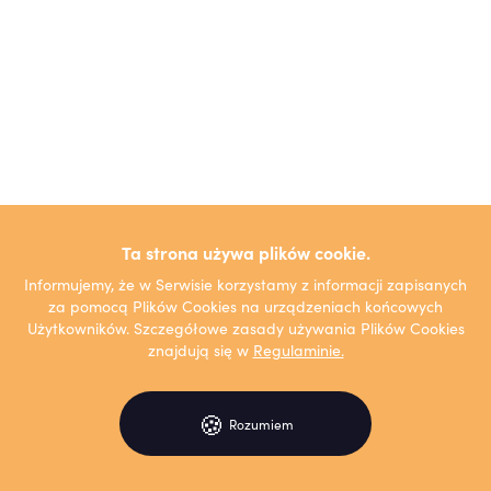
Ta strona używa plików cookie.
Informujemy, że w Serwisie korzystamy z informacji zapisanych
za pomocą Plików Cookies na urządzeniach końcowych
Użytkowników. Szczegółowe zasady używania Plików Cookies
znajdują się w
Regulaminie.
🍪
Rozumiem