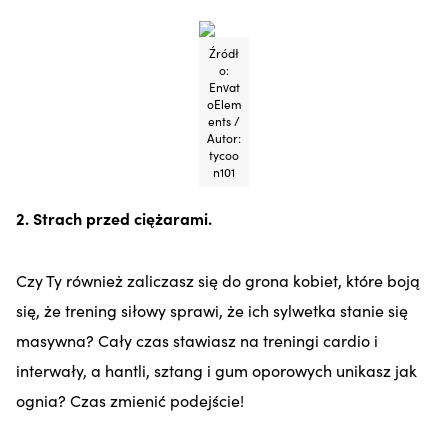
Źródł
o:
Envat
oElem
ents /
Autor:
tycoo
n101
2. Strach przed ciężarami.
Czy Ty również zaliczasz się do grona kobiet, które boją
się, że trening siłowy sprawi, że ich sylwetka stanie się
masywna? Cały czas stawiasz na treningi cardio i
interwały, a hantli, sztang i gum oporowych unikasz jak
ognia? Czas zmienić podejście!