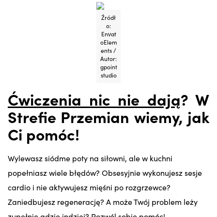
Źródł
o:
Envat
oElem
ents /
Autor:
gpoint
studio
Ćwiczenia nic nie dają
? W
Strefie Przemian wiemy, jak
Ci pomóc!
Wylewasz siódme poty na siłowni, ale w kuchni
popełniasz wiele błędów? Obsesyjnie wykonujesz sesje
cardio i nie aktywujesz mięśni po rozgrzewce?
Zaniedbujesz regenerację? A może Twój problem leży
zupełnie gdzie indziej? Pozwól sobie pomóc!