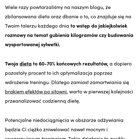
Wiele razy powtarzaliśmy na naszym blogu, że
zbilansowana dieta oraz dbanie o to, co znajduje się na
Twoim talerzu każdego dnia
to wstęp do jakiejkolwiek
rozmowy na temat gubienia kilogramów czy budowania
wysportowanej sylwetki.
Twoja
dieta
to 60-70% końcowych rezultatów,
a dopiero
pozostały procent to ich optymalizacja poprzez
wdrożenie treningu. Dlatego zamiast zamartwiania się
brakiem efektów po siłowni
, warto w pierwszej kolejności
przeanalizować codzienną dietę.
Potencjalne niedociągnięcia w obszarze odżywiania
będzie Ci ciężko zniwelować nawet mocnym i
wyczerpującym treningiem. Takie działanie to zwykły